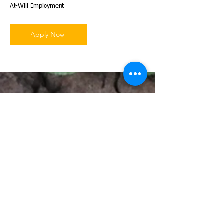
At-Will Employment
Apply Now
Locations:
© ACS,LLC. Yuma, AZ