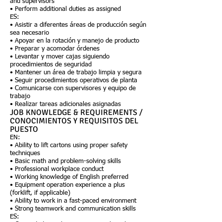
and supervisors
• Perform additional duties as assigned
ES:
• Asistir a diferentes áreas de producción según
sea necesario
• Apoyar en la rotación y manejo de producto
• Preparar y acomodar órdenes
• Levantar y mover cajas siguiendo
procedimientos de seguridad
• Mantener un área de trabajo limpia y segura
• Seguir procedimientos operativos de planta
• Comunicarse con supervisores y equipo de
trabajo
• Realizar tareas adicionales asignadas
JOB KNOWLEDGE & REQUIREMENTS /
CONOCIMIENTOS Y REQUISITOS DEL
PUESTO
EN:
• Ability to lift cartons using proper safety
techniques
• Basic math and problem-solving skills
• Professional workplace conduct
• Working knowledge of English preferred
• Equipment operation experience a plus
(forklift, if applicable)
• Ability to work in a fast-paced environment
• Strong teamwork and communication skills
ES: