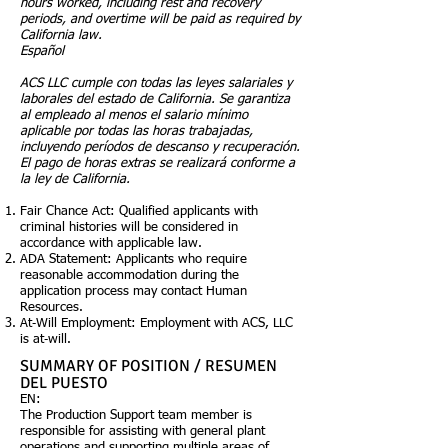
hours worked, including rest and recovery
periods, and overtime will be paid as required by
California law.
Español
ACS LLC cumple con todas las leyes salariales y
laborales del estado de California. Se garantiza
al empleado al menos el salario mínimo
aplicable por todas las horas trabajadas,
incluyendo períodos de descanso y recuperación.
El pago de horas extras se realizará conforme a
la ley de California.
Fair Chance Act: Qualified applicants with
criminal histories will be considered in
accordance with applicable law.
ADA Statement: Applicants who require
reasonable accommodation during the
application process may contact Human
Resources.
At‑Will Employment: Employment with ACS, LLC
is at‑will.
SUMMARY OF POSITION / RESUMEN
DEL PUESTO
EN:
The Production Support team member is
responsible for assisting with general plant
operations and supporting multiple areas of