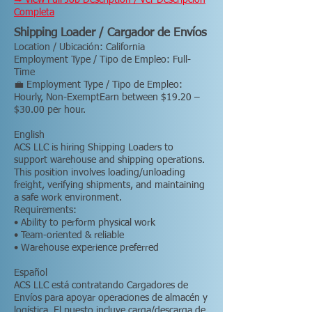
➡ View Full Job Description / Ver Descripción
Completa
Shipping Loader / Cargador de Envíos
Location / Ubicación: California
Employment Type / Tipo de Empleo: Full-
Time
💼 Employment Type / Tipo de Empleo:
Hourly, Non-ExemptEarn between $19.20 –
$30.00 per hour.
English
ACS LLC is hiring Shipping Loaders to
support warehouse and shipping operations.
This position involves loading/unloading
freight, verifying shipments, and maintaining
a safe work environment.
Requirements:
• Ability to perform physical work
• Team-oriented & reliable
• Warehouse experience preferred
Español
ACS LLC está contratando Cargadores de
Envíos para apoyar operaciones de almacén y
logística. El puesto incluye carga/descarga de