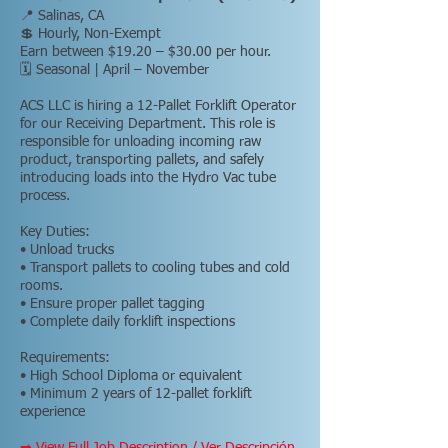
📍 Salinas, CA
💲 Hourly, Non-Exempt
Earn between $19.20 – $30.00 per hour.
🗓 Seasonal | April – November
ACS LLC is hiring a 12-Pallet Forklift Operator
for our Receiving Department. This role is
responsible for unloading incoming raw
product, transporting pallets, and safely
introducing loads into the Hydro Vac tube
process.
Key Duties:
• Unload trucks
• Transport pallets to cooling tubes and cold
rooms.
• Ensure proper pallet tagging
• Complete daily forklift inspections
Requirements:
• High School Diploma or equivalent
• Minimum 2 years of 12-pallet forklift
experience